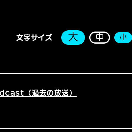
大
中
小
文字サイズ
odcast（過去の放送）