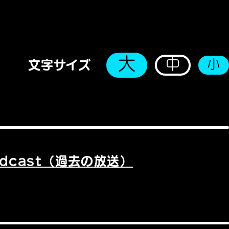
大
中
小
文字サイズ
odcast（過去の放送）