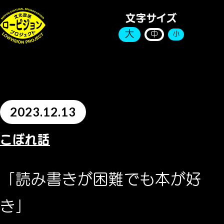
文字サイズ
大
中
小
2023.12.13
こぼれ話
「読み書きが困難でも本が好
き」