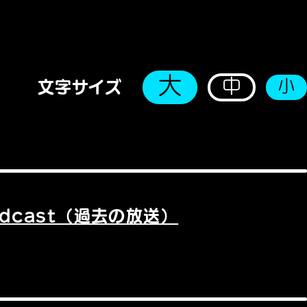
大
中
小
文字サイズ
odcast（過去の放送）