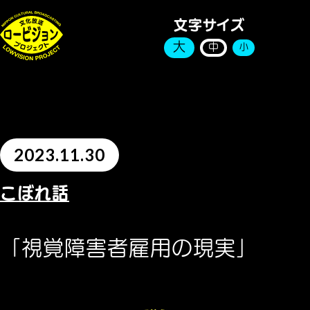
文字サイズ
大
中
小
2023.11.30
こぼれ話
「視覚障害者雇用の現実」