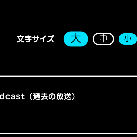
大
中
小
文字サイズ
odcast（過去の放送）