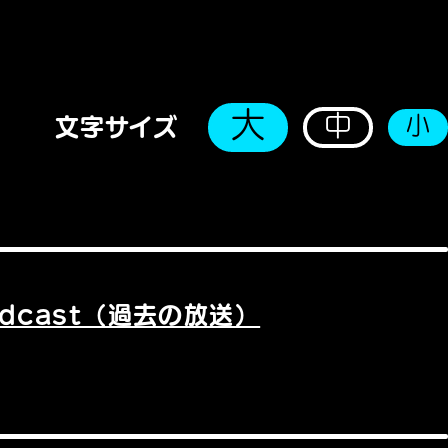
大
中
小
文字サイズ
odcast（過去の放送）