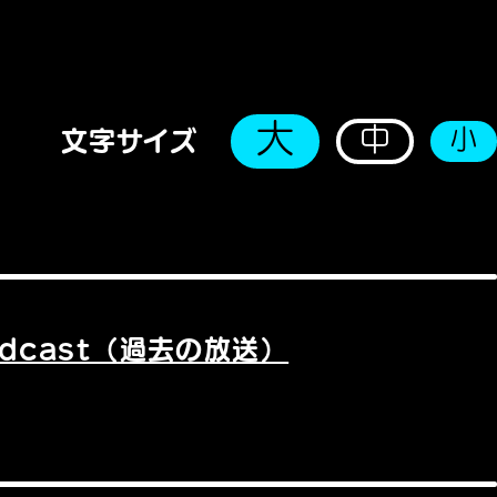
大
中
小
文字サイズ
odcast（過去の放送）