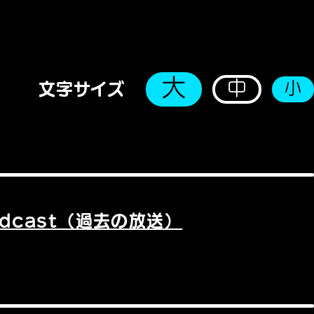
大
中
小
文字サイズ
odcast（過去の放送）