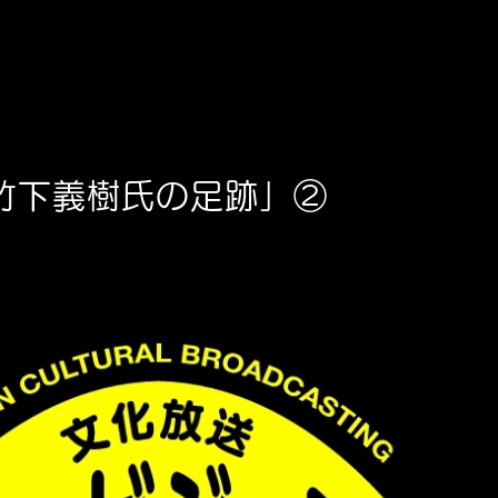
竹下義樹氏の足跡」②