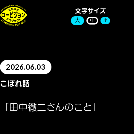
文字サイズ
大
中
小
2026.06.03
こぼれ話
「田中徹二さんのこと」