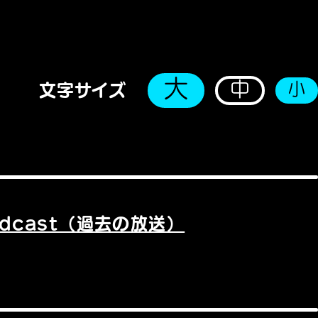
大
中
小
文字サイズ
odcast（過去の放送）