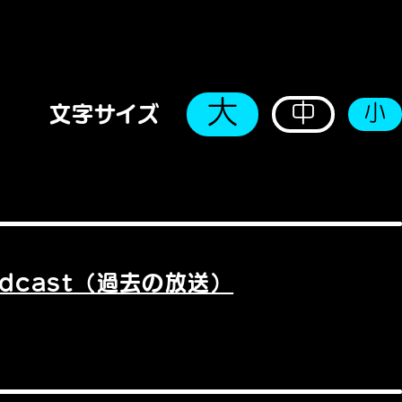
大
中
小
文字サイズ
odcast（過去の放送）