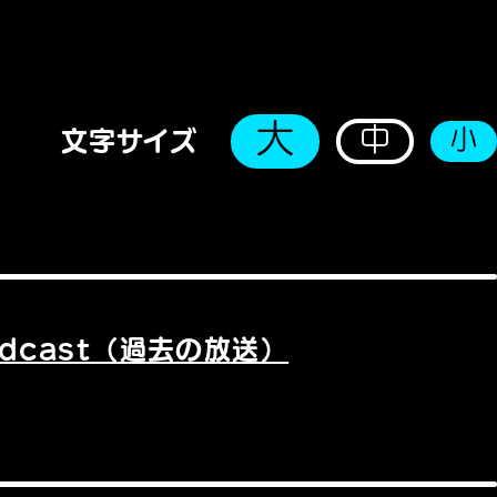
大
中
小
文字サイズ
odcast（過去の放送）