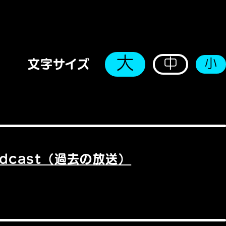
大
中
小
文字サイズ
odcast（過去の放送）