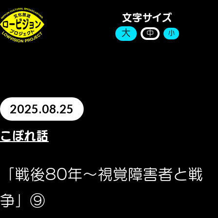
文字サイズ
大
中
小
2025.08.25
こぼれ話
「戦後80年～視覚障害者と戦
争」⑨