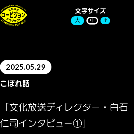
文字サイズ
大
中
小
2025.05.29
こぼれ話
「文化放送ディレクター・白石
仁司インタビュー①」