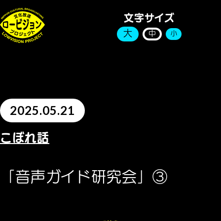
文字サイズ
大
中
小
2025.05.21
こぼれ話
「音声ガイド研究会」③