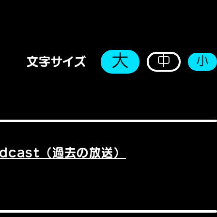
大
中
小
文字サイズ
odcast（過去の放送）