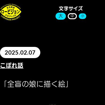
文字サイズ
大
中
小
2025.02.07
こぼれ話
「全盲の娘に描く絵」