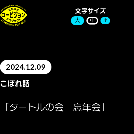
文字サイズ
大
中
小
2024.12.09
こぼれ話
「タートルの会 忘年会」