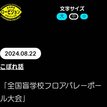
文字サイズ
大
中
小
2024.08.22
こぼれ話
「全国盲学校フロアバレーボー
ル大会」