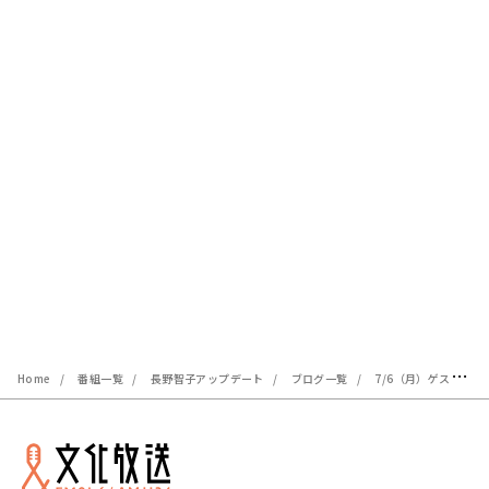
Home
番組一覧
長野智子アップデート
ブログ一覧
7/6（月）ゲストはジャーナリスト・二木啓孝さんと、日経クロストレンド副編集長・平野亜矢さんでした！