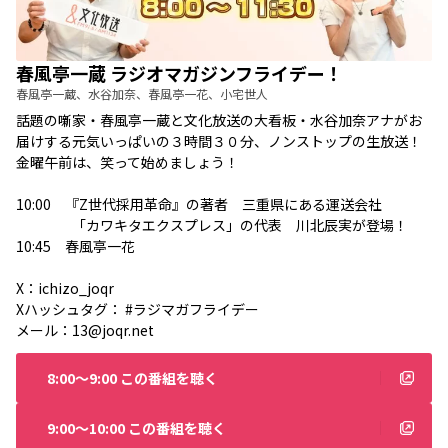
春風亭一蔵 ラジオマガジンフライデー！
春風亭一蔵、水谷加奈、春風亭一花、小宅世人
話題の噺家・春風亭一蔵と文化放送の大看板・水谷加奈アナがお
届けする元気いっぱいの３時間３０分、ノンストップの生放送！
金曜午前は、笑って始めましょう！
10:00 『Z世代採用革命』の著者 三重県にある運送会社
「カワキタエクスプレス」の代表 川北辰実が登場！
10:45 春風亭一花
X：
ichizo_joqr
Xハッシュタグ： #ラジマガフライデー
メール：
13@joqr.net
8:00〜9:00 この番組を聴く
9:00〜10:00 この番組を聴く