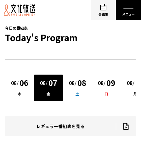
番組表
今日の番組表
Today's Program
06
07
08
09
1
08
/
08
/
08
/
08
/
08
/
木
金
土
日
月
レギュラー番組表を見る