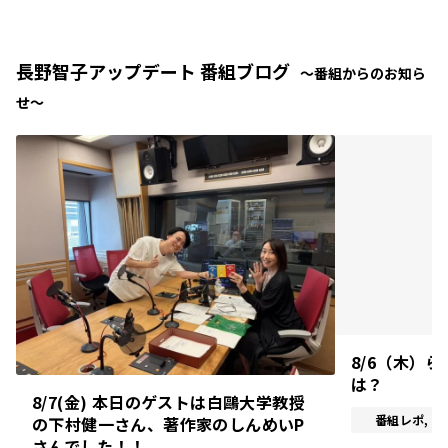
長野智子アップデート 番組ブログ
〜番組からのお知ら
せ〜
8/6（木）
は？
8/7(金) 本日のゲストは白鷗大学教授
番組レポ, 
の下村健一さん、著作家のしんめいP
さんでした！！