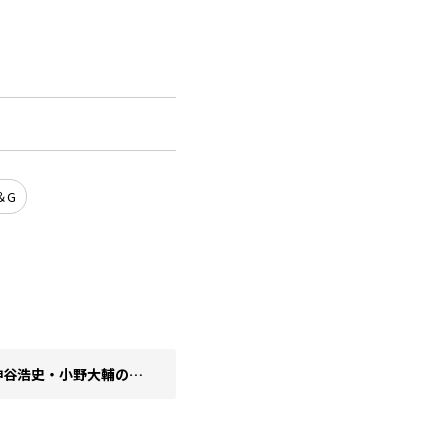
＆G
DGS楽曲サブスク解禁！ Apple Music、Spotify、Amazon Music 他にて配信開始【神谷浩史・小野大輔のDear Girl〜Stories〜】