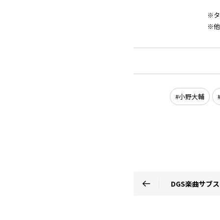
※タ
※
小野大輔