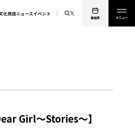
文化放送ニュース
イベント
番組表
irl～Stories～】