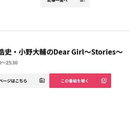
記事一覧へ
史・小野大輔のDear Girl～Stories～
0～25:30
ページはこちら
この番組を聴く