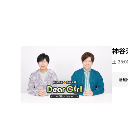
神谷浩
土 25:0
番組