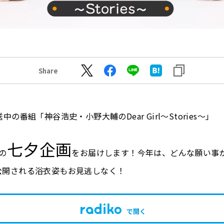
Share
の番組「神谷浩史・小野大輔のDear Girl～Stories～」
七夕企画
の
をお届けします！今年は、どんな願い事
公開される浴衣姿もお見逃しなく！
で開く