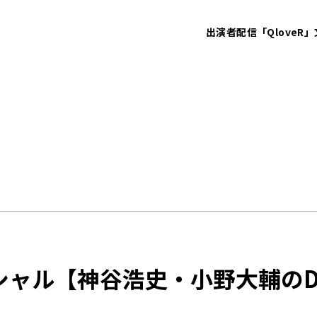
出演者
配信「QloveR」
ル【神谷浩史・小野大輔のDear G