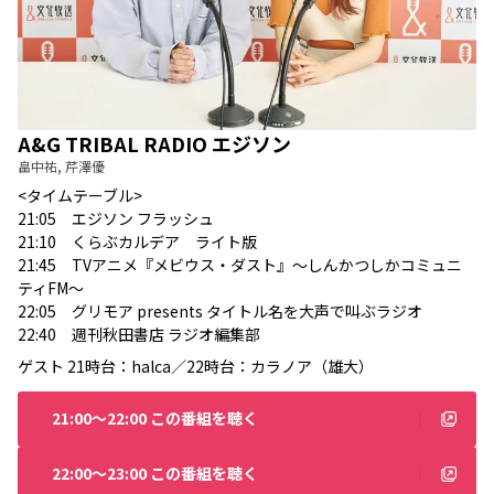
A&G TRIBAL RADIO エジソン
畠中祐, 芹澤優
<タイムテーブル>
21:05 エジソン フラッシュ
21:10
くらぶカルデア ライト版
21:45
TVアニメ『メビウス・ダスト』〜しんかつしかコミュニ
ティFM〜
22:05
グリモア presents タイトル名を大声で叫ぶラジオ
22:40
週刊秋田書店 ラジオ編集部
ゲスト
21時台：halca／22時台：カラノア（雄大）
21:00〜22:00 この番組を聴く
22:00〜23:00 この番組を聴く