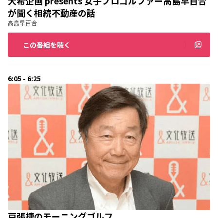
大希企画 presents 女子プロゴルファー高島早百合
が聞く相続不動産の話
高島早百合
この番組を聴く
6:05 - 6:25
戸張捷のモーニングゴルフ