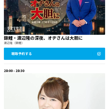
錦鯉・渡辺隆の深夜、オヂさんは大胆に
渡辺隆（錦鯉）
聴取予約する
28:00 - 28:30