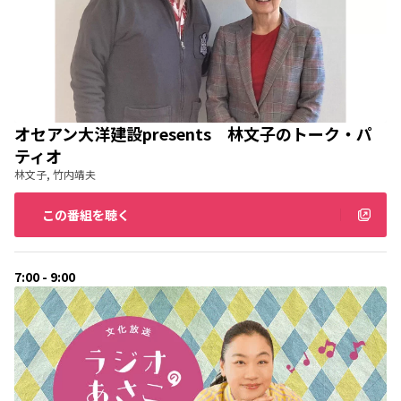
オセアン大洋建設presents 林文子のトーク・パ
ティオ
林文子, 竹内靖夫
この番組を聴く
7:00 - 9:00