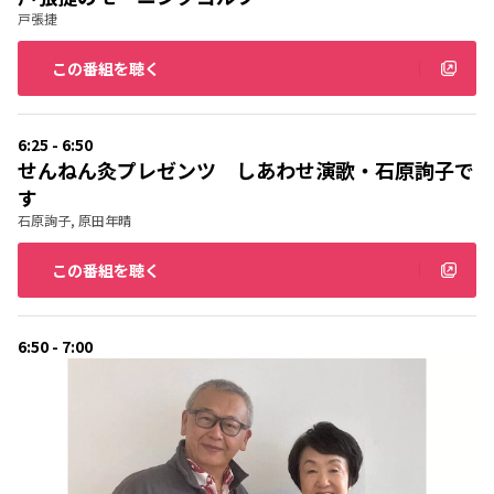
戸張捷
この番組を聴く
6:25 - 6:50
せんねん灸プレゼンツ しあわせ演歌・石原詢子で
す
石原詢子, 原田年晴
この番組を聴く
6:50 - 7:00