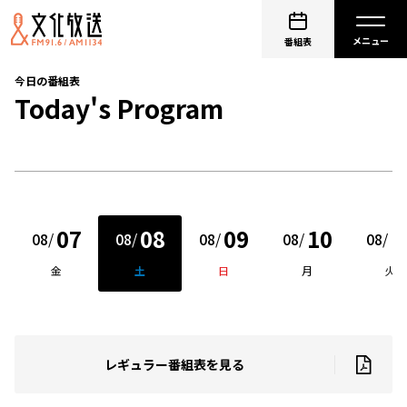
番組表
今日の番組表
Today's Program
07
08
09
10
1
08
/
08
/
08
/
08
/
08
/
金
土
日
月
火
レギュラー番組表を見る