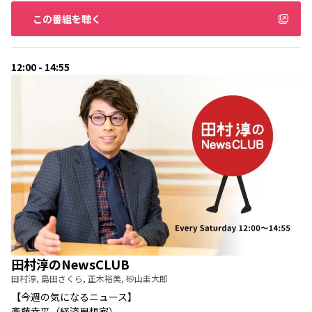
この番組を聴く
12:00 - 14:55
田村淳のNewsCLUB
田村淳, 島田さくら, 正木裕美, 砂山圭大郎
【今週の気になるニュース】
斎藤幸平（経済思想家）