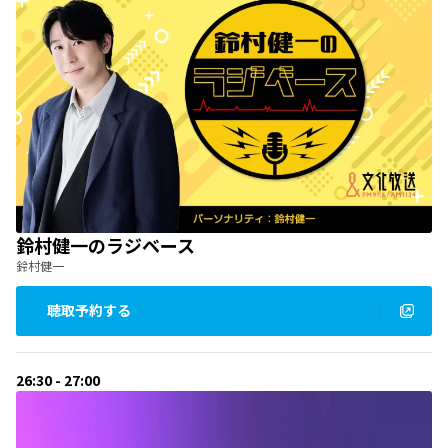
鈴村健一のラジベース
鈴村健一
聴取予約する
26:30 - 27:00