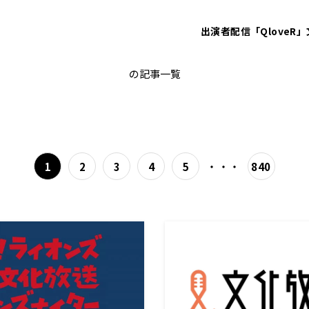
出演者
配信「QloveR」
お知らせ
の記事一覧
・・・
1
2
3
4
5
840