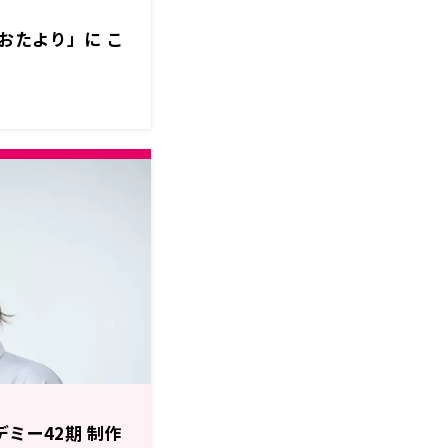
おたより」に こ
デミー42期 制作