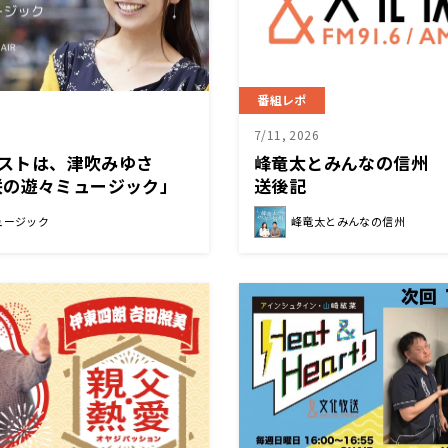
番組レポ
7/11, 2026
のゲストは、津吹みゆさ
峰竜太とみんなの信州 
の遊々ミュージック」
送後記
ュージック
峰竜太とみんなの信州