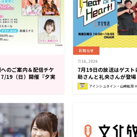
お知らせ
7/16, 2026
様へのご案内＆配信チケ
7月19日の放送はゲスト
7/19（日）開催『夕実
助さんと礼央さんが登場
トーリーは突然に』番組
イン・山崎紘菜 Heat&H
アインシュタイン・山崎紘菜 Hea