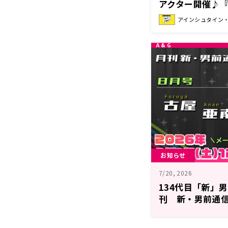
アクター開催♪
紘菜 Heat&Hea
アインシュタイン・山
お知らせ
7/20, 2026
134代目「新」
刊 新・男前通
南』