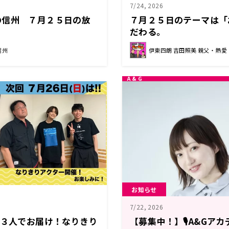
7/24, 2026
の信州 ７月２５日の放
７月２５日のテーマは「
だわる。
信州
伊東四朗 吉田照美 親父・熱愛
お知らせ
7/22, 2026
は３人でお届け！なりきり
【募集中！】🎙️A&Gアカ