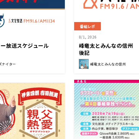
番組レポ
8/1, 2026
ター放送スケジュール
峰竜太とみんなの信州 
後記
ズナイター
峰竜太とみんなの信州