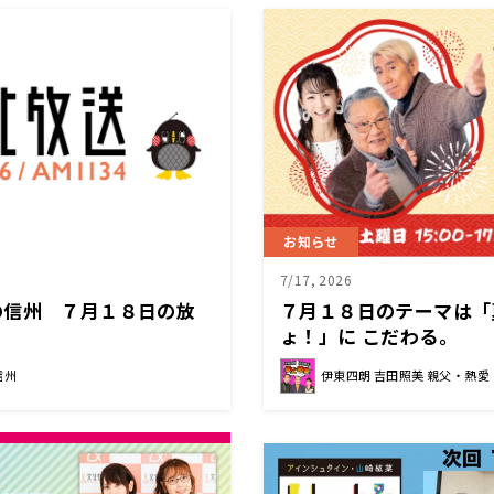
お知らせ
7/17, 2026
の信州 ７月１８日の放
７月１８日のテーマは「
ょ！」に こだわる。
信州
伊東四朗 吉田照美 親父・熱愛