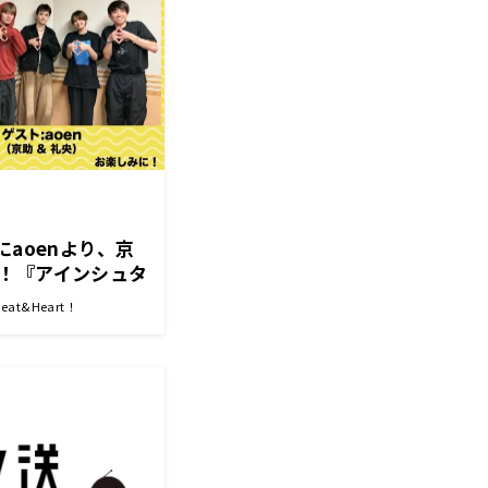
にaoenより、京
！『アインシュタ
eart!』
t&Heart！