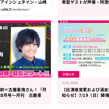
『アインシュタイン・山崎
実習ゲストが声優・阿澄
rt!』
定！
崎紘菜 Heat&Heart！
お知らせ
7/19, 2026
男前＝古屋亜南さん！『月
【出演者変更および返金
信8月号～月刊 古屋亜
知らせ】7/19（日）開
ラフストーリーは突然に