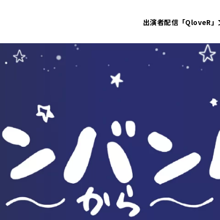
出演者
配信「QloveR」