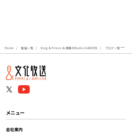
Home
番組一覧
King & Prince 永瀬廉のRadio GARDEN
ブログ一覧
7
メニュー
会社案内