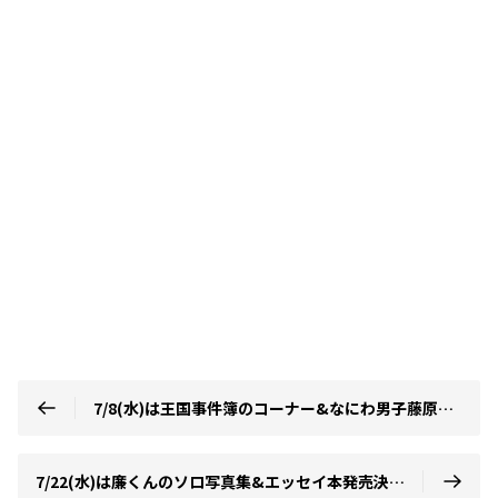
7/8(水)は王国事件簿のコーナー&なにわ男子藤原くん西畑くんのお話など！
7/22(水)は廉くんのソロ写真集&エッセイ本発売決定のお話！