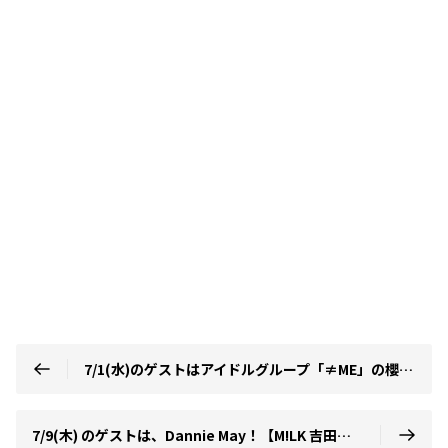
7/1(水)のゲストはアイドルグループ「≠ME」の櫻井ももさんと鈴木瞳美さんです！【矢吹奈子のレコメン！】
7/9(木) のゲストは、Dannie May！【M!LK 吉田仁人のレコメン！】