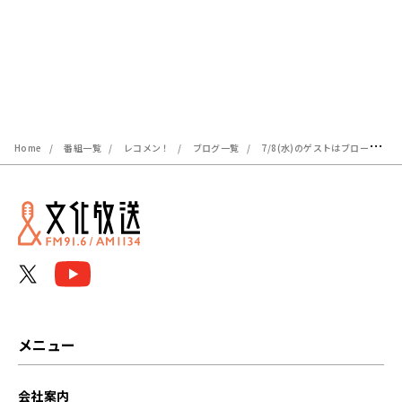
Home
番組一覧
レコメン！
ブログ一覧
7/8(水)のゲストはブロードウェイミュージカル『ピーター・パン』よりピーター・パン役の山﨑玲奈さん、 フック船長役の内海啓貴さん！【矢吹奈子のレコメン！】
メニュー
会社案内