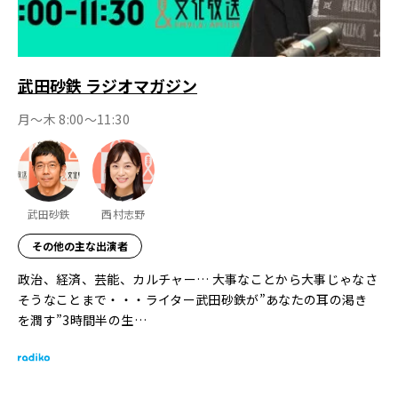
武田砂鉄 ラジオマガジン
月～木 8:00～11:30
武田砂鉄
西村志野
その他の主な出演者
政治、経済、芸能、カルチャー… 大事なことから大事じゃなさ
そうなことまで・・・ライター武田砂鉄が”あなたの耳の渇き
を潤す”3時間半の生…