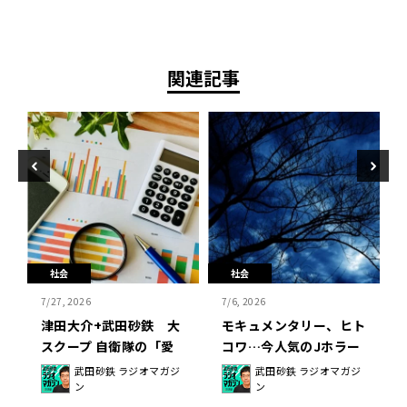
関連記事
社会
社会
7/27, 2026
7/6, 2026
ロ
津田大介+武田砂鉄 大
モキュメンタリー、ヒト
日
スクープ 自衛隊の「愛
コワ…今人気のJホラー
国心調査」で議論！「ボ
を掘り下げ「陰謀論との
武田砂鉄 ラジオマガジ
武田砂鉄 ラジオマガジ
ン
ン
クは高いつもり」
共通点」とは？