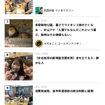
武田砂鉄 ラジオマガジン
8/5, 2026
多摩動物公園、暑さでライオン３頭が亡くな
る…。砂山アナ「人間でもなんだこれという暑
さ。動物はその情報もない」
大竹まこと ゴールデンラジオ！
7/31, 2026
【水谷加奈の劇場型恋愛体質】音を立てる人・静
かな人
8/5, 2026
消費税減税、高市早苗首相の政治判断に疑問