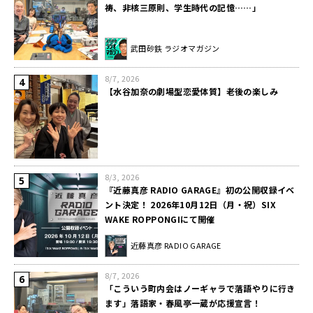
祷、非核三原則、学生時代の記憶……」
武田砂鉄 ラジオマガジン
8/7, 2026
【水谷加奈の劇場型恋愛体質】老後の楽しみ
8/3, 2026
『近藤真彦 RADIO GARAGE』初の公開収録イベ
ント決定！ 2026年10月12日（月・祝）SIX
WAKE ROPPONGIにて開催
近藤真彦 RADIO GARAGE
8/7, 2026
「こういう町内会はノーギャラで落語やりに行き
ます」落語家・春風亭一蔵が応援宣言！