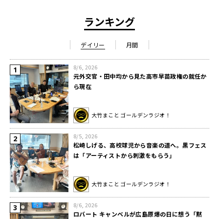
ランキング
デイリー
月間
8/6, 2026
元外交官・田中均から見た高市早苗政権の就任か
ら現在
大竹まこと ゴールデンラジオ！
8/5, 2026
松崎しげる、高校球児から音楽の道へ。黒フェス
は「アーティストから刺激をもらう」
大竹まこと ゴールデンラジオ！
8/6, 2026
ロバート キャンベルが広島原爆の日に想う「黙