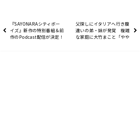
『SAYONARAシティボー
父探しにイタリアへ行き腹
イズ』新作の特別番組＆前
違いの弟・妹が発覚 複雑
作のPodcast配信が決定！
な家庭に大竹まこと「やや
こしいね」