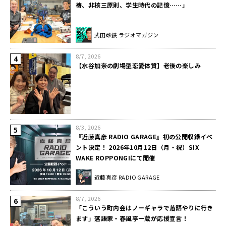
祷、非核三原則、学生時代の記憶……」
武田砂鉄 ラジオマガジン
8/7, 2026
【水谷加奈の劇場型恋愛体質】老後の楽しみ
8/3, 2026
『近藤真彦 RADIO GARAGE』初の公開収録イベ
ント決定！ 2026年10月12日（月・祝）SIX
WAKE ROPPONGIにて開催
近藤真彦 RADIO GARAGE
8/7, 2026
「こういう町内会はノーギャラで落語やりに行き
ます」落語家・春風亭一蔵が応援宣言！