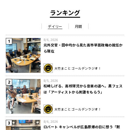
ランキング
デイリー
月間
8/6, 2026
元外交官・田中均から見た高市早苗政権の就任か
ら現在
大竹まこと ゴールデンラジオ！
8/5, 2026
松崎しげる、高校球児から音楽の道へ。黒フェス
は「アーティストから刺激をもらう」
大竹まこと ゴールデンラジオ！
8/6, 2026
ロバート キャンベルが広島原爆の日に想う「黙