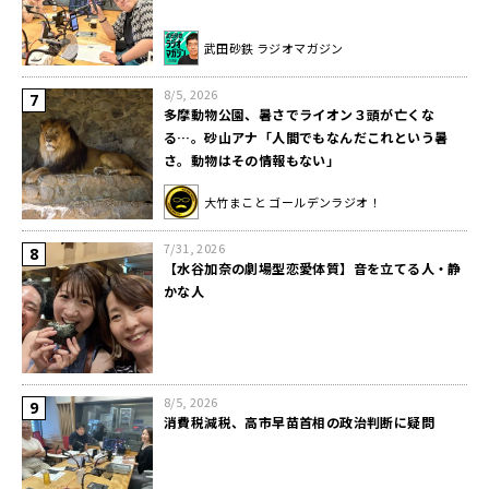
武田砂鉄 ラジオマガジン
8/5, 2026
多摩動物公園、暑さでライオン３頭が亡くな
る…。砂山アナ「人間でもなんだこれという暑
さ。動物はその情報もない」
大竹まこと ゴールデンラジオ！
7/31, 2026
【水谷加奈の劇場型恋愛体質】音を立てる人・静
かな人
8/5, 2026
消費税減税、高市早苗首相の政治判断に疑問