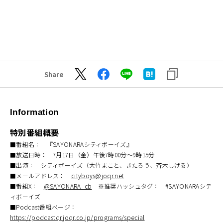
Share
Information
特別番組概要
■番組名： 『SAYONARAシティボーイズ』
■放送日時： 7月17日（金）午後7時00分～9時15分
■出演： シティボーイズ（大竹まこと、きたろう、斉木しげる）
■メールアドレス：
cityboys@joqr.net
■番組X：
@SAYONARA_cb
※推奨ハッシュタグ： #SAYONARAシテ
ィボーイズ
■Podcast番組ページ：
https://podcastqr.joqr.co.jp/programs/special