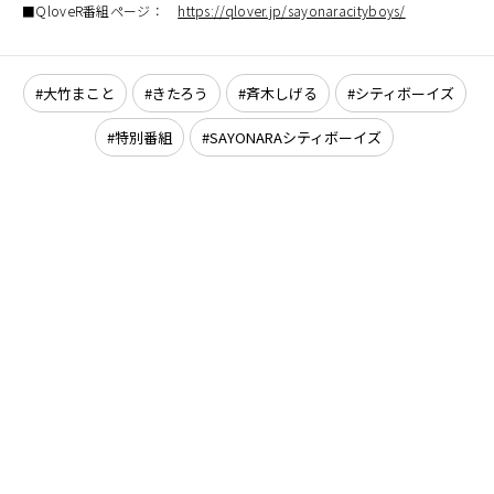
■QloveR番組ページ：
https://qlover.jp/sayonaracityboys/
大竹まこと
きたろう
斉木しげる
シティボーイズ
特別番組
SAYONARAシティボーイズ