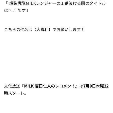
『 爆裂戦隊
M!LK
レンジャーの１番泣ける回のタイトル
は？
』です！
こちらの件名は【大喜利】でお願いします！
文化放送『
M!LK 吉田仁人のレコメン！
』は
7月9日木曜22
時
スタート。