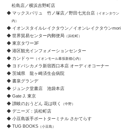
松島店／横浜吉野町店
マックスバリュ 竹ノ塚店／野田七光台店
（イオンタウン
内）
イオンスタイルレイクタウン／イオンレイクタウンmori
世界貿易センター内郵便局
（浜松町）
東京タワー3F
港区観光インフォメーションセンター
カンドゥー
（イオンモール幕張新都心内）
ヨドバシカメラ新宿西口本店 オーディオコーナー
茨城県 龍ヶ崎済生会病院
書泉グランデ
ジュンク堂書店 池袋本店
Gate J. 東京
讃岐のおうどん 花は咲く
（中野）
デニーズ：浜松町店
小豆島坂手ポートターミナル さかてらす
TUG BOOKS
（小豆島）