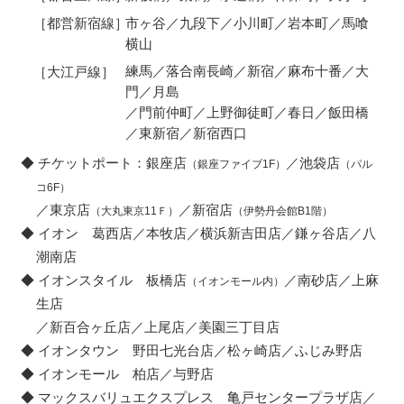
市ヶ谷／九段下／小川町／岩本町／馬喰
［都営新宿線］
横山
練馬／落合南長崎／新宿／麻布十番／大
［大江戸線］
門／月島
／門前仲町／上野御徒町／春日／飯田橋
／東新宿／新宿西口
チケットポート：銀座店
／池袋店
（銀座ファイブ1F）
（パル
コ6F）
／東京店
／新宿店
（大丸東京11Ｆ）
（伊勢丹会館B1階）
イオン 葛西店／本牧店／横浜新吉田店／鎌ヶ谷店／八
潮南店
イオンスタイル 板橋店
／南砂店／上麻
（イオンモール内）
生店
／新百合ヶ丘店／上尾店／美園三丁目店
イオンタウン 野田七光台店／松ヶ崎店／ふじみ野店
イオンモール 柏店／与野店
マックスバリュエクスプレス 亀戸センタープラザ店／